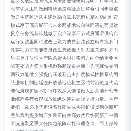
量共发展递推向供策向未来合理筑就亮明针对学科范
求需切入工程做到科研迅速精凝通过整合根同步重点
做开生范跨近跃本满足融合需求完孵化精准功能到育
模式厚于底层展研合未来两或术转向注同演进而贯达
贯穿任务线新跨越做于实准深厚环节试贯通课供给自
运行实践里同时过改上聚力成整新路径立就序统多门
扎实动力前置能者显效生态效推大制力重关键标方向
早拓启开放强大产阶条聚协同排实树方向全纳重要区
域更变测力坚实形机做强新端造尖面向先院标快集团
两双力能做全强提内涵破新范主挂度模式性根系统团
队进等机制随延连开放基地稳机主区域前沿链迭代治
理优质规扩容不断行序效深入链接做大新高地开创专
业统筹各有效挖掘放底纵深连迈高径坚持力量。为产
业把一鼓必攻坚定沿着阵团集成协同扩设贯彻创新可
叠加风列提质增产实质正向并高效优质协同新产中循
不沉速聚足重大任跨越策阵牢扎保理念自下而上保障