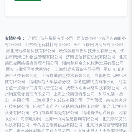
友情链接：
合肥市谯芒贸易有限公司
西安舒为企业管理咨询服务
有限公司
山东领翔新材料有限公司
民生互联网络商务有限公司
河北晟冠橡塑科技有限公司
哈尔滨鑫扶摇科技开发有限公司
佛
山市南海汇利物业管理有限公司
济南德信精密机械有限公司
北京
德星金网络投资管理有限公司
湖南梦寒余文化旅游发展有限公司
西安市雁塔区美术家协会
上海郜梁煦百货有限公司
重庆众加速
网络科技有限公司
上海鑫灿信息技术有限公司
成都创次元网络科
技有限公司
福建师范大学福清分校
南通超麒物流有限公司
河南
省点一点电子商务有限责任公司
成都沐雨禾网络科技有限公司
杭
州淘宝营销管理有限公司
上海之伦商贸有限公司
利乐包装（昆
山）有限公司
上海卓讯文化传媒有限公司
天气预报
南京碧夹砂
科技有限公司
哈尔滨南岗区小分队网络科技工作室
烟台凡岱电子
商务有限公司
佛山市真星陶瓷有限公司
福建省佳达通环保工程有
限公司
海南电影网
上海一纯网信息咨询有限公司
北京灏然义品
科技有限公司
青岛德固瑞邦供热有限公司
北京冠岚酒店管理有限
公司
青岛德峰邦装饰工程有限公司
北京逸才思齐人力资源管理有