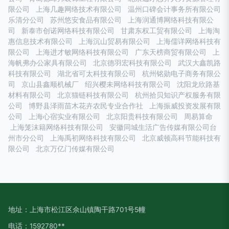
限公司
上海几趣网络技术有限公司
温州口碑会计事务所有限公司
乐清分公司
苏州悠安食品有限公司
上海润通博网络科技有限公
司
新泰市创诺网络科技有限公司
甘肃东权工贸有限公司
上海淘
惠信息技术有限公司
上海沉山贸易有限公司
上海儒详网络科技有
限公司
上海进才敏网络科技有限公司
广东天榜商贸有限公司
上
海帆弗办公家具有限公司
北京德羽宏科技有限公司
武汉大鑫凯路
科技有限公司
湖北省可太科技有限公司
杭州铭勋电子商务有限公
司
京山县鑫顺机械厂
绍兴樱未网络科技有限公司
沈阳龙欣路基
材料有限公司
北京猫链科技有限公司
杭州拾贝知识产权服务有限
公司
博野县泽雨苗木花卉农民专业合作社
上海振威投资发展有限
公司
上海心宿实业有限公司
北京阳贵科技有限公司
周易算命
上海笼沫籍网络科技有限公司
安徽同城生活广告传媒有限公司台
州市分公司
上海禹初网络科技有限公司
北京威顿高科节能科技有
限公司
北京万亿门传媒有限公司
地址：上海市松江区佘山镇陶干路701号5幢
电话：1592780**