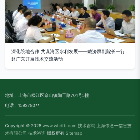
深化院地合作 共谋湾区水利发展——戴济群副院长一行
赴广东开展技术交流活动
地址：上海市松江区佘山镇陶干路701号5幢
电话：1592780**
Copyright © 2026
www.whdftr.com
技术咨询
上海依念一信息技
术有限公司
技术咨询
版权所有
Sitemap